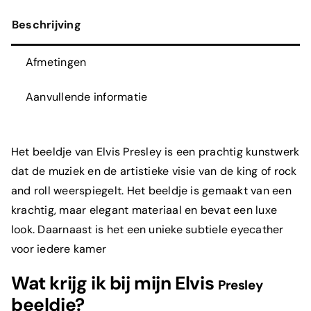
Beschrijving
Afmetingen
Aanvullende informatie
H
et
bee
ld
je
van
Elvis Presley
is
e
en
pr
acht
ig
k
un
st
w
erk
dat
de
m
uz
ie
k
en
de
artist
ie
ke
vis
ie
van
de king of rock
and roll
we
ers
p
ieg
elt
.
H
et
bee
ld
je
is
gem
a
ak
t
van
e
en
k
r
acht
ig
,
ma
ar
elegant
mater
ia
al
en
be
v
at
e
en
lux
e
look
.
Daarnaast is het een unieke subtiele eyecather
voor iedere kamer
Wat krijg ik bij mijn Elvis
Presley
beeldje?