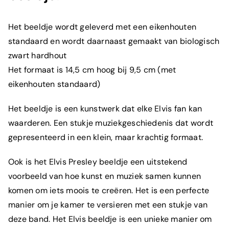
Het beeldje wordt geleverd met een eikenhouten
standaard en wordt daarnaast gemaakt van biologisch
zwart hardhout
Het formaat is 14,5 cm hoog bij 9,5 cm (met
eikenhouten standaard)
H
et
beeldje is
e
en
k
un
st
w
erk
dat
el
ke Elvis
fan
kan
waarderen
.
E
en
st
uk
je
m
uz
ie
k
ges
ch
ied
en
is
dat
word
t
g
ep
resent
eer
d
in
e
en
k
lein
,
ma
ar
k
r
acht
ig
form
a
at
.
Ook is het
Elvis Presley bee
ld
je
e
en
u
it
st
ek
end
v
oor
bee
ld
van
h
oe
k
un
st
en
m
uz
ie
k
sam
en
k
unn
en
k
omen
om
i
ets
m
oo
is
te
cre
ë
ren
.
H
et
is
e
en
perfect
e
man
ier
om
je
k
amer
te
vers
ie
ren
met
e
en
st
uk
je
van
de
ze
band
.
H
et Elvis beeldje is een unieke manier om