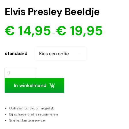
Elvis Presley Beeldje
Prijsklasse:
€
14,95
€
19,95
€ 14,95
-
tot
€ 19,95
standaard

Elvis
Presley
In winkelmand
Beeldje
aantal
Ophalen bij Skuur mogelijk
Bij schade gratis retourneren
Snelle klantenservice