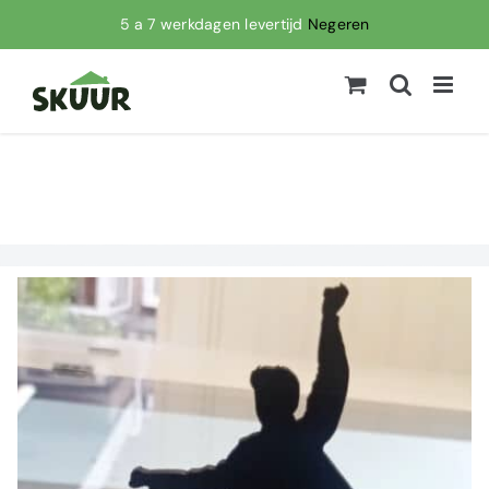
Ga
5 a 7 werkdagen levertijd
Negeren
naar
inhoud