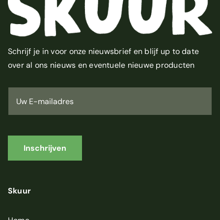
Schrijf je in voor onze nieuwsbrief en blijf up to date
over al ons nieuws en eventuele nieuwe producten
U
w
E
-
m
a
i
Inschrijven
l
a
d
r
Skuur
e
s
*