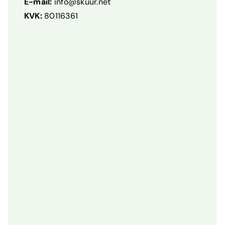
E-mail:
info@skuur.net
KVK:
80116361