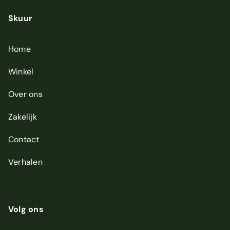
d
r
Skuur
e
s
*
Home
Winkel
Over ons
Zakelijk
Contact
Verhalen
Volg ons