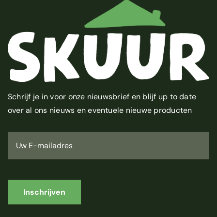
Schrijf je in voor onze nieuwsbrief en blijf up to date
over al ons nieuws en eventuele nieuwe producten
U
w
E
-
m
a
i
Inschrijven
l
a