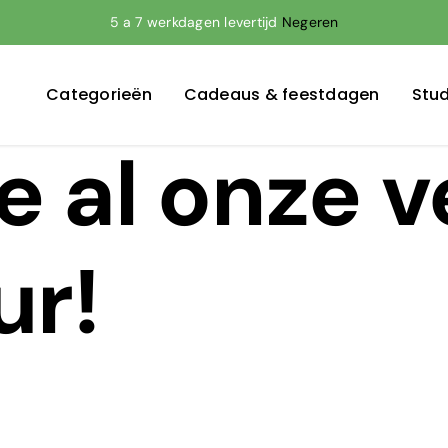
5 a 7 werkdagen levertijd
Negeren
Categorieën
Cadeaus & feestdagen
Stud
je al onze 
ur!