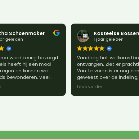
Kasteelse Bossen
Esth
1 jaar geleden
1 jaar
Vandaag het welkomstbord
Het was een
ontvangen. Ziet er prachtig uit.
in het echt 
Van te voren is er nog contact
mail.
geweest over de indeling, alles
Het was voo
perfect geregeld.
geven , ze w
Lees verder
Lees verder