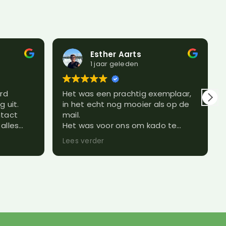
er Aarts
Maike Beernink
 geleden
1 jaar geleden
 prachtig exemplaar,
Duidelijke webshop en goed
nog mooier als op de
afhandeling van mijn bestellin
kom zeker terug om wat te
r ons om kado te
bestellen.
aren er erg blij mee