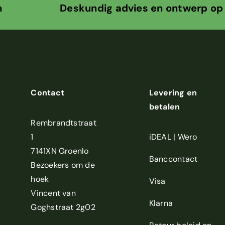
 Deskundig advies en ontwerp op ma
Contact
Levering en
betalen
Rembrandtstraat
1
iDEAL | Wero
7141XN Groenlo
Banccontact
Bezoekers om de
hoek
Visa
Vincent van
Klarna
Goghstraat 2g02