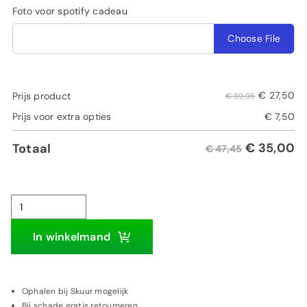
Foto voor spotify cadeau
Choose File
€
27,50
Prijs product
€ 39,95
Prijs voor extra opties
€
7,50
€
35,00
Totaal
€ 47,45
Spotify
cadeau
In winkelmand
|
Muziek
cadeau
Ophalen bij Skuur mogelijk
Bij schade gratis retourneren