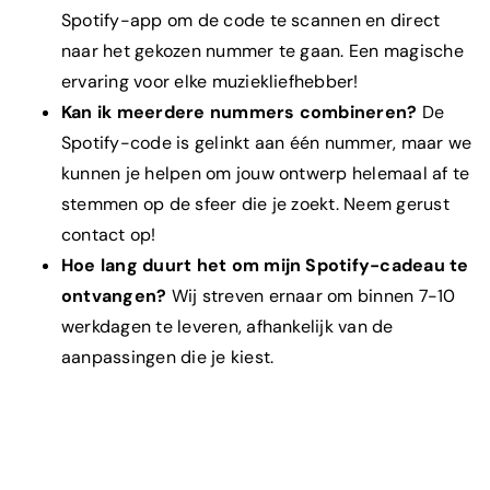
Spotify-app om de code te scannen en direct
naar het gekozen nummer te gaan. Een magische
Wat is je e-mailadres?
*
ervaring voor elke
muziekliefhebber!
Kan ik meerdere nummers combineren?
De
Spotify-code is gelinkt aan één nummer, maar we
kunnen je helpen om jouw ontwerp helemaal af te
Om welk product gaat het?
*
stemmen op de sfeer die je zoekt. Neem gerust
contact op!
Hoe lang duurt het om mijn Spotify-
cadeau
te
ontvangen?
Wij streven ernaar om binnen 7-10
Toelichting
werkdagen te leveren, afhankelijk van de
aanpassingen die je kiest.