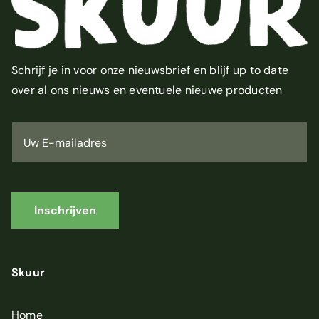
Schrijf je in voor onze nieuwsbrief en blijf up to date
over al ons nieuws en eventuele nieuwe producten
U
w
E
-
m
a
i
Inschrijven
l
a
d
r
Skuur
e
s
*
Home