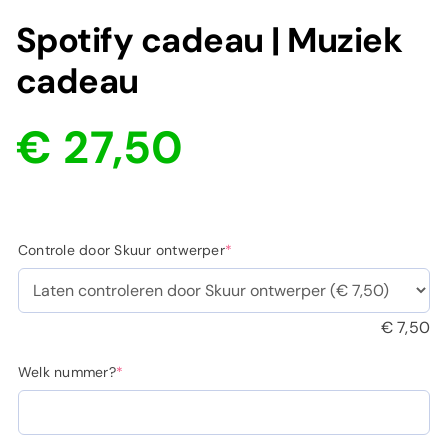
Spotify cadeau | Muziek
cadeau
€
27,50
Oorspronkelijke
Huidige
prijs
prijs
was:
is:
€ 39,95.
€ 27,50.
(required)
Controle door Skuur ontwerper
*
€
7,50
(required)
Welk nummer?
*