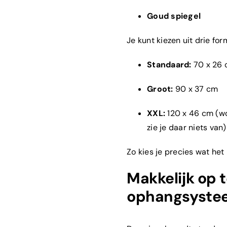
Goud spiegel
Je kunt kiezen uit drie for
Standaard:
70 x 26
Groot:
90 x 37 cm
XXL:
120 x 46 cm (wo
es?
*
zie je daar niets van)
Zo kies je precies wat het 
at het?
*
Makkelijk op 
ophangsyste