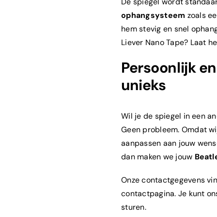
De spiegel wordt standaa
ophangsysteem
zoals ee
hem stevig en snel ophang
Liever Nano Tape? Laat h
Persoonlijk en
unieks
Wil je de spiegel in een a
Geen probleem. Omdat wij
aanpassen aan jouw wense
dan maken we jouw
Beatl
Onze contactgegevens vin
contactpagina. Je kunt o
sturen.