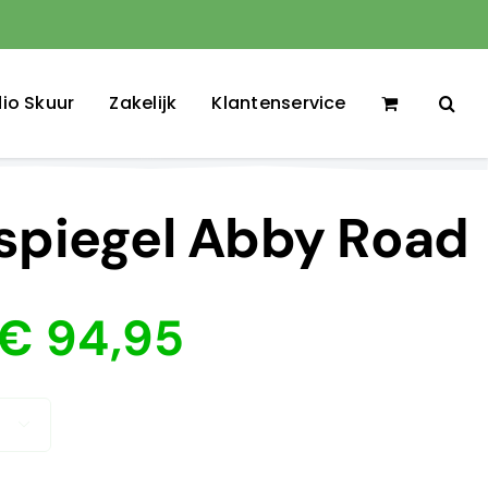
io Skuur
Zakelijk
Klantenservice
 spiegel Abby Road
Prijsklasse:
€
94,95
€ 64,95
tot
€ 94,95
