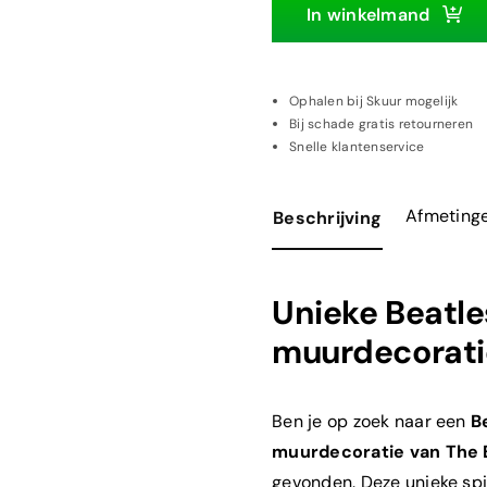
spiegel
In winkelmand
Abby
Road
aantal
Ophalen bij Skuur mogelijk
Bij schade gratis retourneren
Snelle klantenservice
Afmeting
Beschrijving
Unieke
Beatle
muurdecoratie
Ben je op zoek naar een
B
muurdecoratie van The 
gevonden. Deze unieke spi