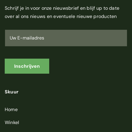
Schrijf je in voor onze nieuwsbrief en blijf up to date
over al ons nieuws en eventuele nieuwe producten
U
w
E
-
m
a
i
Inschrijven
l
a
d
r
Skuur
e
s
*
Home
Winkel