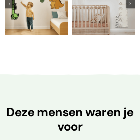
boerderijdieren
met naam
SELECT OPTIONS
/
SELECT OPTIONS
/
DETAILS
DETAILS
Deze mensen waren je
voor