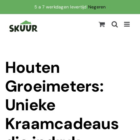
Ga
5 a 7 werkdagen levertijd
Negeren
naar
inhoud
Houten
Groeimeters:
Unieke
Kraamcadeaus