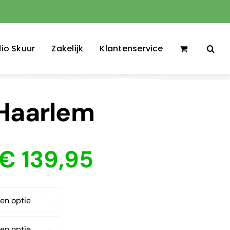
io Skuur
Zakelijk
Klantenservice
 Haarlem
Prijsklasse:
€
139,95
€ 64,95
tot
€ 139,95

