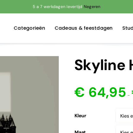
5 a 7 werkdagen levertijd
Negeren
Categorieën
Cadeaus & feestdagen
Stud
Skyline
€
64,95
-
Kleur
Maat