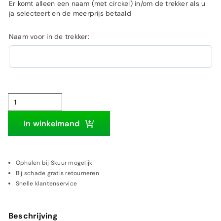
Er komt alleen een naam (met circkel) in/om de trekker als u
ja selecteert en de meerprijs betaald
Naam voor in de trekker:
New
Holland
In winkelmand
TM130
trekker
|
Ophalen bij Skuur mogelijk
Bij schade gratis retourneren
Houten
Snelle klantenservice
wanddecoratie
aantal
Beschrijving