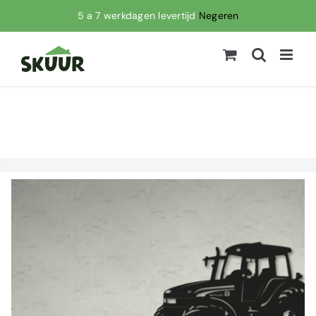
Ga
5 a 7 werkdagen levertijd
Negeren
naar
inhoud