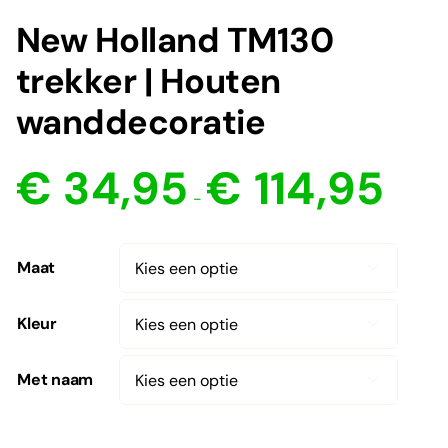
New Holland TM130
trekker | Houten
wanddecoratie
Prijsklas
€
34,95
€
114,95
€ 34,95
-
tot
€ 114,95
Maat

Kleur

Met naam
