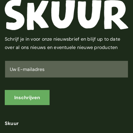
Schrijf je in voor onze nieuwsbrief en blijf up to date
over al ons nieuws en eventuele nieuwe producten
U
w
E
-
m
a
i
Inschrijven
l
a
d
r
Skuur
e
s