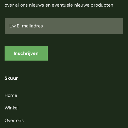
over al ons nieuws en eventuele nieuwe producten
U
w
E
-
m
a
i
Inschrijven
l
a
d
r
Skuur
e
s
*
Home
Winkel
Over ons