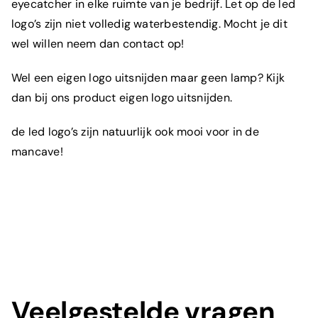
eyecatcher in elke ruimte van je bedrijf. Let op de led
Wat is je e-mailadres?
*
logo’s zijn niet volledig waterbestendig. Mocht je dit
wel willen neem dan contact op!
Wel een eigen logo uitsnijden maar geen lamp? Kijk
Om welk product gaat het?
*
dan bij ons product
eigen logo uitsnijden.
de led logo’s zijn natuurlijk ook mooi voor in de
mancave!
Toelichting
Veelgestelde vragen
Prijs aanvragen