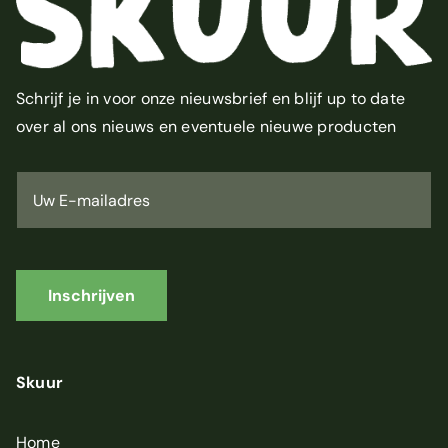
Schrijf je in voor onze nieuwsbrief en blijf up to date
over al ons nieuws en eventuele nieuwe producten
U
w
E
-
m
a
i
Inschrijven
l
a
d
r
Skuur
e
s
*
Home