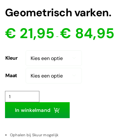
Geometrisch varken.
Prijsklasse
€
21,95
€
84,95
€ 21,95
-
tot
€ 84,95
Kleur

Maat

Geometrisch
varken.
In winkelmand
aantal
Ophalen bij Skuur mogelijk