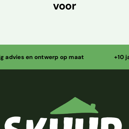
voor
 en ontwerp op maat +10 jaar ontw