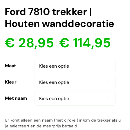
Ford 7810 trekker |
Houten wanddecoratie
Prijsklas
€
28,95
€
114,95
€ 28,95
-
tot
€ 114,95
Maat

Kleur

Met naam

Er komt alleen een naam (met circkel) in/om de trekker als u
ja selecteert en de meerprijs betaald