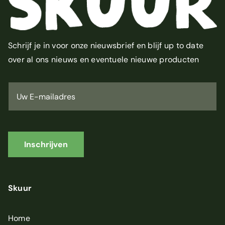
Schrijf je in voor onze nieuwsbrief en blijf up to date
over al ons nieuws en eventuele nieuwe producten
U
w
E
-
m
a
i
Inschrijven
l
a
d
r
Skuur
e
s
*
Home