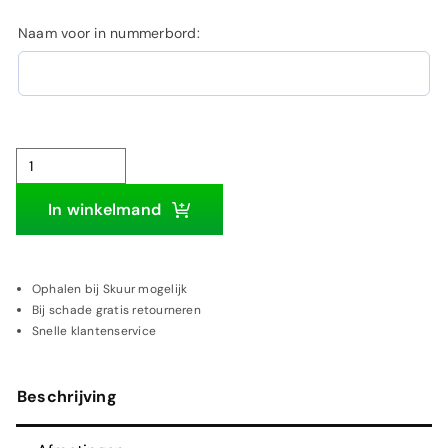
Naam voor in nummerbord:
Ferrari
Mondial
In winkelmand
T|
Houten
wanddecoratie
Ophalen bij Skuur mogelijk
Bij schade gratis retourneren
aantal
Snelle klantenservice
Beschrijving