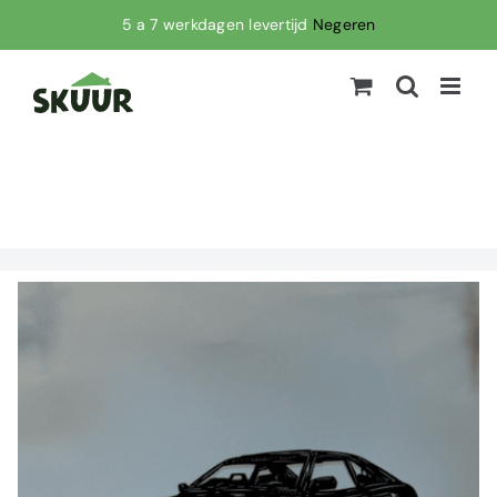
Ga
5 a 7 werkdagen levertijd
Negeren
naar
inhoud