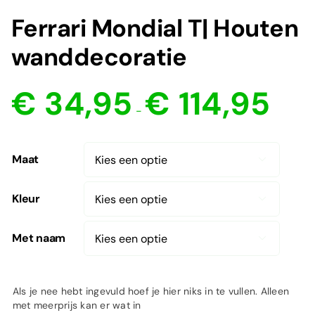
Ferrari Mondial T| Houten
wanddecoratie
Prijsklas
€
34,95
€
114,95
€ 34,95
-
tot
€ 114,95
Maat

Kleur

Met naam

Als je nee hebt ingevuld hoef je hier niks in te vullen. Alleen
met meerprijs kan er wat in