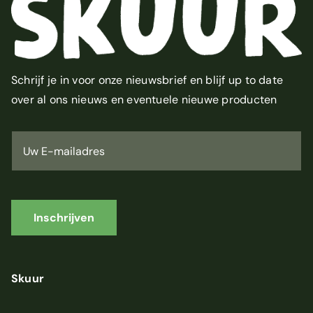
Schrijf je in voor onze nieuwsbrief en blijf up to date
over al ons nieuws en eventuele nieuwe producten
U
w
E
-
m
a
i
Inschrijven
l
a
d
r
Skuur
e
s
*