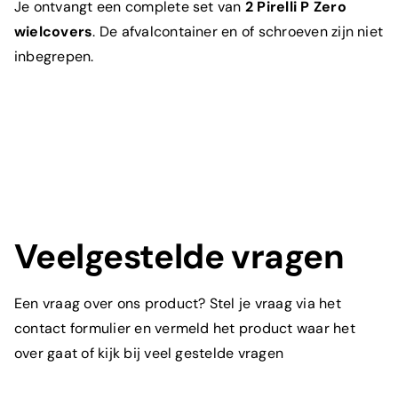
Je ontvangt een complete set van
2 Pirelli P Zero
wielcovers
. De afvalcontainer en of schroeven zijn niet
inbegrepen.
Wat is je e-mailadres?
*
Om welk product gaat het?
*
Veelgestelde vragen
Een vraag over ons product? Stel je vraag via het
contact formulier en vermeld het product waar het
Toelichting
over gaat of kijk bij veel gestelde vragen