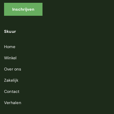
a
i
Inschrijven
l
a
d
r
Skuur
e
s
*
Home
Winkel
Over ons
Zakelijk
Contact
Verhalen