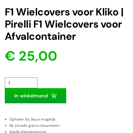
F1 Wielcovers voor Kliko |
Pirelli F1 Wielcovers voor
Afvalcontainer
€
25,00
Oorspronkelijke
Huidige
prijs
prijs
was:
is:
€ 30,00.
€ 25,00.
F1
Wielcovers
In winkelmand
voor
Kliko
|
Ophalen bij Skuur mogelijk
Bij schade gratis retourneren
Pirelli
Snelle klantenservice