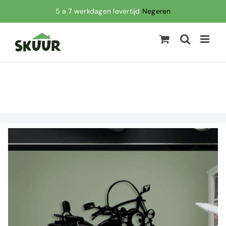
Ga
5 a 7 werkdagen levertijd
Negeren
naar
inhoud