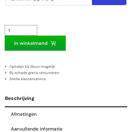
Eigen
motor/brommer
In winkelmand
op
maat
|
Ophalen bij Skuur mogelijk
Bij schade gratis retourneren
Houten
Snelle klantenservice
wanddecoratie
aantal
Beschrijving
Afmetingen
Aanvullende informatie