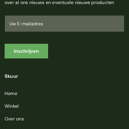
over al ons nieuws en eventuele nieuwe producten
U
w
E
-
m
a
i
Inschrijven
l
a
d
r
Skuur
e
s
*
Home
Winkel
Over ons