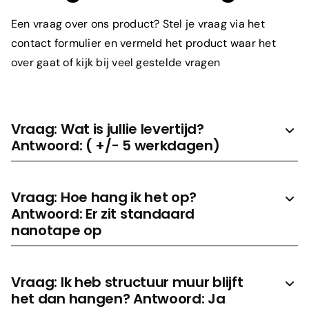
Wat is je e-mailadres?
*
Een vraag over ons product? Stel je vraag via het
contact formulier en vermeld het product waar het
over gaat of kijk bij veel gestelde vragen
Om welk product gaat het?
*
Vraag: Wat is jullie levertijd?
Antwoord: ( +/- 5 werkdagen)
Toelichting
Vraag: Hoe hang ik het op?
Antwoord: Er zit standaard
nanotape op
Vraag: Ik heb structuur muur blijft
het dan hangen? Antwoord: Ja
Prijs aanvragen