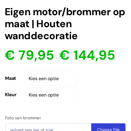
Eigen motor/brommer op
maat | Houten
wanddecoratie
Prijskl
€
79,95
€
144,95
€ 79,9
-
tot
€ 144,
Maat

Kleur

Foto van brommer
Choose File
upload een jpg of png