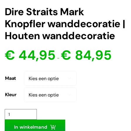
Dire Straits Mark
Knopfler wanddecoratie |
Houten wanddecoratie
Prijsklas
€
44,95
€
84,95
€ 44,95
-
tot
€ 84,95
Maat

Kleur

Dire
Straits
In winkelmand