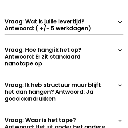
Om welk product gaat het?
*
Vraag: Wat is jullie levertijd?
Antwoord: ( +/- 5 werkdagen)
Toelichting
Vraag: Hoe hang ik het op?
Antwoord: Er zit standaard
nanotape op
Vraag: Ik heb structuur muur blijft
het dan hangen? Antwoord: Ja
goed aandrukken
Prijs aanvragen
Vraag: Waar is het tape?
Antwoord: Het zit onder het andere