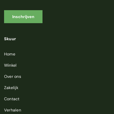
-
m
a
i
Inschrijven
l
a
d
r
Skuur
e
s
*
Home
Winkel
Over ons
Zakelijk
Contact
Verhalen