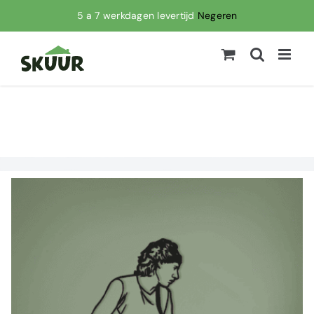
Ga
5 a 7 werkdagen levertijd
Negeren
naar
inhoud