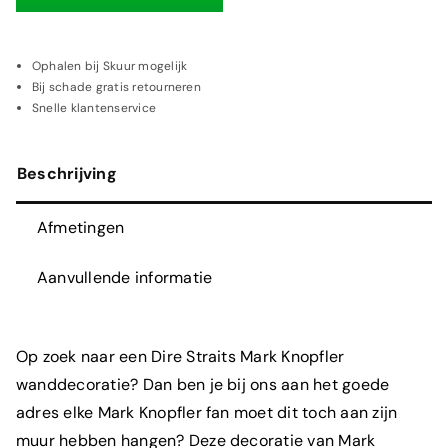
Mark
Knopfler
wanddecoratie
Ophalen bij Skuur mogelijk
Bij schade gratis retourneren
|
Snelle klantenservice
Houten
wanddecoratie
Beschrijving
aantal
Afmetingen
Aanvullende informatie
Op zoek naar een Dire Straits Mark Knopfler
wanddecoratie
? Dan ben je bij ons aan het goede
adres elke Mark Knopfler fan moet dit toch aan zijn
muur hebben hangen? Deze decoratie van Mark