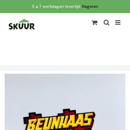
Ga
5 a 7 werkdagen levertijd
Negeren
naar
inhoud