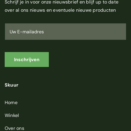
Schrijf je in voor onze nieuwsbrief en blijf up to date
over al ons nieuws en eventuele nieuwe producten
U
w
E
-
m
a
i
Inschrijven
l
a
d
r
Skuur
e
s
*
Home
Winkel
Over ons