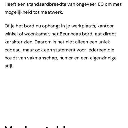
Heeft een standaardbreedte van ongeveer 80 cm met
Wat is je e-mailadres?
*
mogelijkheid tot maatwerk.
Of je het bord nu ophangt in je werkplaats, kantoor,
winkel of woonkamer, het Beunhaas bord laat direct
Om welk product gaat het?
*
karakter zien. Daarom is het niet alleen een uniek
cadeau, maar ook een statement voor iedereen die
houdt van vakmanschap, humor en een eigenzinnige
stijl.
Toelichting