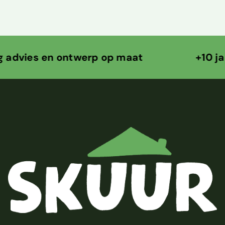
 en ontwerp op maat +10 jaar ontw