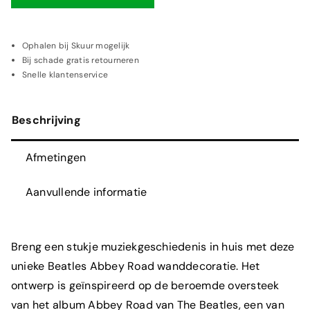
Abbey
Road
wanddecoratie
Ophalen bij Skuur mogelijk
Bij schade gratis retourneren
|
Snelle klantenservice
muziek
muurdecoratie
Beschrijving
aantal
Afmetingen
Aanvullende informatie
Breng een stukje muziekgeschiedenis in huis met deze
unieke Beatles Abbey Road wanddecoratie. Het
ontwerp is geïnspireerd op de beroemde oversteek
van het album
Abbey Road
van
The Beatles
, een van