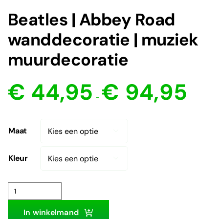
Beatles | Abbey Road
wanddecoratie | muziek
muurdecoratie
Prijsklas
€
44,95
€
94,95
€ 44,95
-
tot
€ 94,95
Maat

Kleur

Beatles
|
In winkelmand