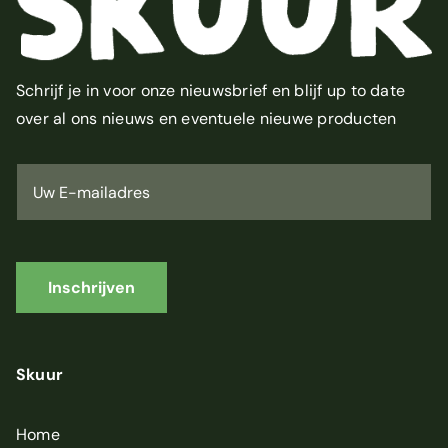
Schrijf je in voor onze nieuwsbrief en blijf up to date
over al ons nieuws en eventuele nieuwe producten
U
w
E
-
m
a
i
Inschrijven
l
a
d
r
Skuur
e
s
*
Home