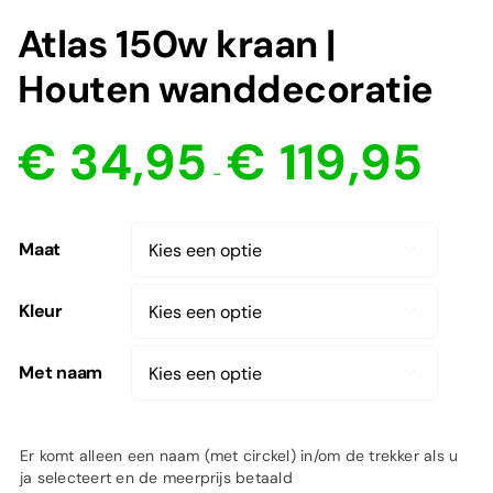
Atlas 150w kraan |
Houten wanddecoratie
Prijsklas
€
34,95
€
119,95
€ 34,95
-
tot
€ 119,95
Maat

Kleur

Met naam

Er komt alleen een naam (met circkel) in/om de trekker als u
ja selecteert en de meerprijs betaald