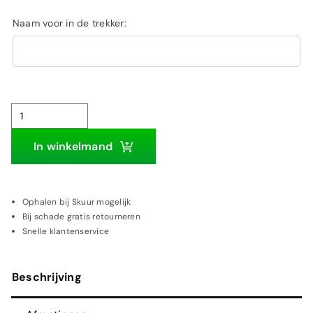
Naam voor in de trekker:
Atlas
150w
In winkelmand
kraan
|
Houten
Ophalen bij Skuur mogelijk
Bij schade gratis retourneren
wanddecoratie
Snelle klantenservice
aantal
Beschrijving