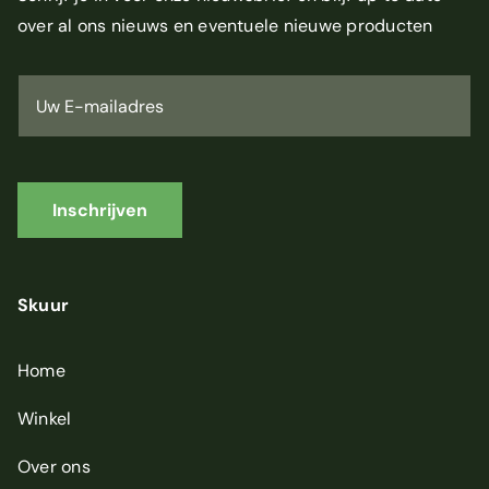
over al ons nieuws en eventuele nieuwe producten
U
w
E
-
m
a
i
Inschrijven
l
a
d
r
Skuur
e
s
*
Home
Winkel
Over ons