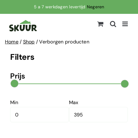
Ga
5 a 7 werkdagen levertijd
Negeren
naar
inhoud
Home
/
Shop
/
Verborgen producten
Filters
Prijs
Min
Max