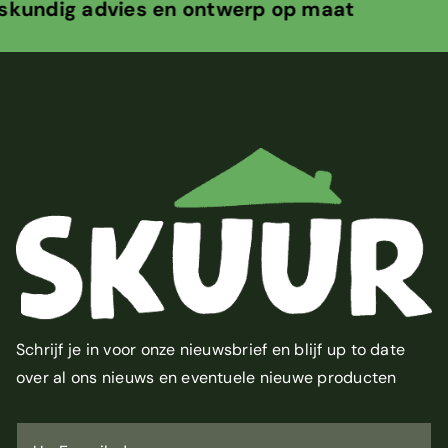
vies en ontwerp op maat +10 jaar o
Schrijf je in voor onze nieuwsbrief en blijf up to date
over al ons nieuws en eventuele nieuwe producten
U