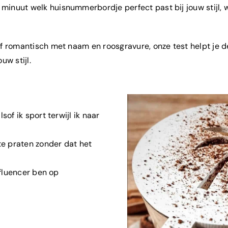
 minuut welk huisnummerbordje perfect past bij jouw stijl,
of romantisch met naam en r
oosgravure
, onze test helpt je
uw stijl.
of ik sport terwijl ik naar
te praten zonder dat het
nfluencer ben op