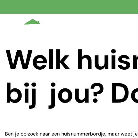
Ga
naar
inhoud
Welk hui
bij jou? D
Ben je op zoek naar een
huisnummerbordje
, maar weet je