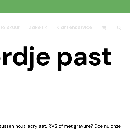
io Skuur
Zakelijk
Klantenservice
dje past
je tussen hout, acrylaat, RVS of met gravure? Doe nu onze