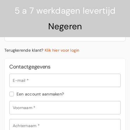
5 a 7 werkdagen levertijd
Veilig betalen
Negeren
15,49
Overzicht showvolgorde
€
Terugkerende klant?
Klik hier voor login
Contactgegevens
E-mail
*
Een account aanmaken?
Voornaam
*
Achternaam
*